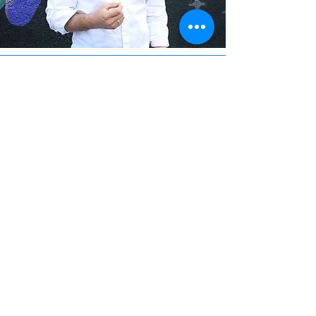
¿QUÉ HAGO?
Traduzco estas certezas en
servicios que impulsen el
liderazgo, el aprendizaje, el
desarrollo y el cambio
organizacional.
Algunos de los servicios que he
tenido la oportunidad de
compartir son: conferencias,
talleres, programas de aprendizaje
experiencial, teambuilding,
coaching, campamentos y
creación de contenido.